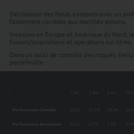
Déclinaison des fonds existants avec un pr
faiblement corrélée aux marchés actions.
Investies en Europe et Amérique du Nord, le
fusions/acquisitions et opérations sur titres.
Dans un souci de contrôle des risques, Heli
portefeuille.
1 an
3 ans
5 ans
10 a
Performance Cumulée
6.2%
21.5%
30.9%
56.
Performance Annualisée
6.2%
6.7%
5.5%
4.6