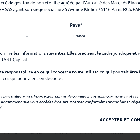
té de gestion de portefeuille agréée par l’Autorité des Marchés Finan
e – SAS ayant son siège social au 25 Avenue Kleber 75116 Paris. RCS. PA
Mai
Juin
Juillet
Août
Septembre
Pays*
0.6%
0.19%
0.36%
1.25%
0.96%
0.57%
0.45%
0.69%
ir lire les informations suivantes. Elles précisent le cadre juridique et 
QUANT Capital.
0.79%
0.12%
0.95%
0.62%
0.02%
 responsabilité en ce qui concerne toute utilisation qui pourrait être 
-0.15%
0.68%
0.21%
1.02%
0.47%
nces qui pourraient en découler.
-0.89%
-0.98%
0.91%
1.57%
-0.68%
site peuvent faire l’objet de restrictions à l’égard de certaines personn
« particulier » ou « Investisseur non-professionnel », reconnaissez avoir lu et co
que dans les juridictions pour lesquelles leur commercialisation et leur
 notamment que vous accédez à ce site Internet conformément aux lois et réglem
1.18%
0.38%
-0.09%
0.27%
0.95%
?
et de fournir des informations sur SYQUANT Capital et ses produits auto
0.84%
1.17%
0.16%
0.31%
0.76%
ACCEPTER ET CON
formation contenue sur ce site ne constitue une offre d’achat ou de ve
nvestissement de la part de SYQUANT Capital.
0.21%
0.05%
0.39%
0.16%
0.14%
que les informations et les opinions figurant sur ce site ne sont données