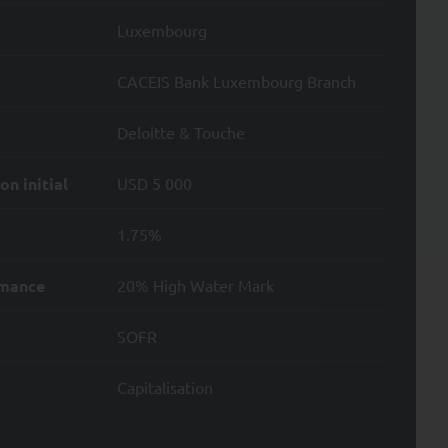
Luxembourg
des achats et des ventes
ès du Représentant en
CACEIS Bank Luxembourg Branch
Deloitte & Touche
ue «
www.fundinfo.com
clusion des
dinfo.com
». Les prix
n initial
USD 5 000
1.75%
res de commercialisation
 la Suisse.
rmance
20% High Water Mark
SOFR
Capitalisation
 d'argent,