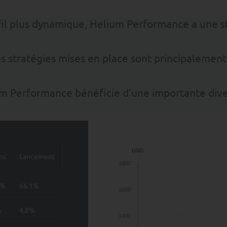
ofil plus dynamique, Helium Performance a une 
s stratégies mises en place sont principalement 
um Performance bénéficie d’une importante dive
USD
ns
Lancement
1800
9%
66.1%
1600
%
4.8%
1400