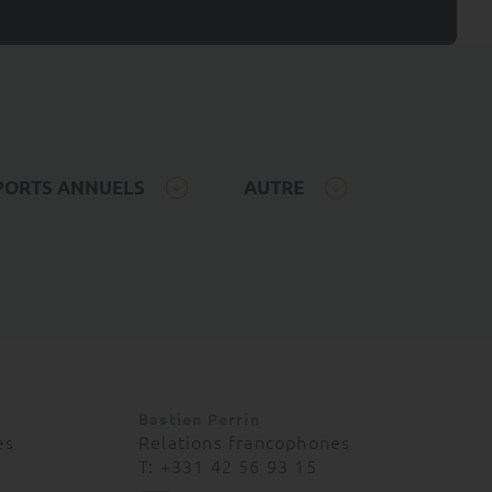
omination et
PORTS ANNUELS
AUTRE
nt ou partiellement
ication transparente et
oir pour la
 distribution des
dans le cadre de la
t aux investisseurs
Bastien Perrin
es
Relations francophones
T: +331 42 56 93 15