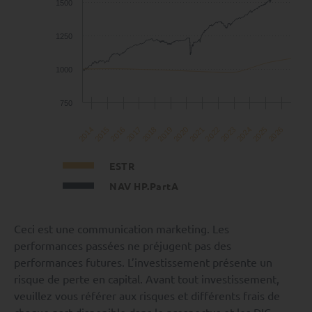
1500
1250
1000
750
2019
2018
2017
2026
2016
2025
2015
2024
2014
2023
2022
2021
2020
ESTR
NAV HP.PartA
Ceci est une communication marketing. Les
performances passées ne préjugent pas des
performances futures. L’investissement présente un
risque de perte en capital. Avant tout investissement,
veuillez vous référer aux risques et différents frais de
chaque part disponible dans le prospectus et les DIC.