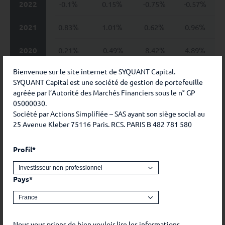
2022
-0.1%
0.15%
-0.75%
-0.57%
2021
0.83%
1.01%
0.62%
0.96%
2020
0.21%
-0.49%
-8.42%
4.89%
Bienvenue sur le site internet de SYQUANT Capital.
2019
1.19%
0.17%
0.34%
0.41%
SYQUANT Capital est une société de gestion de portefeuille
agréée par l’Autorité des Marchés Financiers sous le n° GP
2018
0.7%
-0.18%
-0.96%
-0.22%
05000030.
Société par Actions Simplifiée – SAS ayant son siège social au
2017
0.38%
-0.22%
0.52%
0.81%
25 Avenue Kleber 75116 Paris. RCS. PARIS B 482 781 580
2016
0.91%
0.59%
1.13%
0.14%
Profil*
2015
0.6%
2.34%
0.4%
0.91%
Pays*
2014
0.06%
1.67%
-0.88%
-0.3%
2013
Nous vous prions de bien vouloir lire les informations