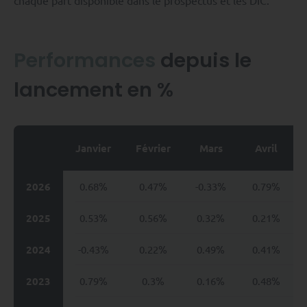
Performances
depuis le
lancement en %
Janvier
Février
Mars
Avril
2026
0.68%
0.47%
-0.33%
0.79%
2025
0.53%
0.56%
0.32%
0.21%
2024
-0.43%
0.22%
0.49%
0.41%
2023
0.79%
0.3%
0.16%
0.48%