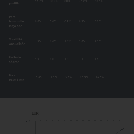
91.7%
88.9%
80%
74.2%
73.4%
positifs
Perf.
Mensuelle
0.4%
0.4%
0.3%
0.3%
0.3%
Moyenne
Volatilité
1.2%
1.4%
1.6%
2.4%
2.5%
Annualisée
Ratio de
2.2
1.8
1.4
1.1
1.3
Sharpe
Max
-0.6%
-1.3%
-3.7%
-10.5%
-10.5%
Drawdown
EUR
1750