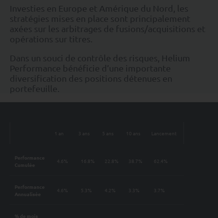
Investies en Europe et Amérique du Nord, les
stratégies mises en place sont principalement
axées sur les arbitrages de fusions/acquisitions et
opérations sur titres.
Dans un souci de contrôle des risques, Helium
Performance bénéficie d’une importante
diversification des positions détenues en
portefeuille.
1 an
3 ans
5 ans
10 ans
Lancement
Performance
4.6%
16.8%
22.8%
38.7%
62.4%
Cumulée
Performance
4.6%
5.3%
4.2%
3.3%
3.7%
Annualisée
% de mois