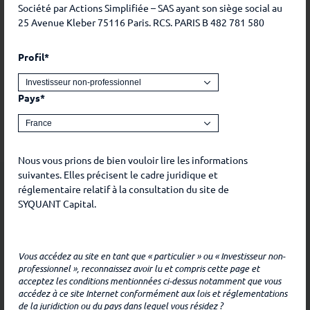
Société par Actions Simplifiée – SAS ayant son siège social au
25 Avenue Kleber 75116 Paris. RCS. PARIS B 482 781 580
Ceci est une communication marketing. Les
performances passées ne préjugent pas des
Profil*
performances futures. L’investissement présente un
risque de perte en capital. Avant tout investissement,
Pays*
veuillez vous référer aux risques et différents frais de
chaque part disponible dans le prospectus et les DIC.
Nous vous prions de bien vouloir lire les informations
Éléments
d'informations
suivantes. Elles précisent le cadre juridique et
réglementaire relatif à la consultation du site de
SYQUANT Capital.
SYQUANT Capital décline toute responsabilité en ce qui
Date de lancement
18/12/2023
concerne toute utilisation qui pourrait être faite de ces
Vous accédez au site en tant que « particulier » ou « Investisseur non-
informations et des conséquences qui pourraient en
professionnel », reconnaissez avoir lu et compris cette page et
Forme juridique
SICAV - UCITS
découler.
acceptez les conditions mentionnées ci-dessus notamment que vous
accédez à ce site Internet conformément aux lois et réglementations
Les produits présentés sur ce site peuvent faire l’objet
Objectif de
de la juridiction ou du pays dans lequel vous résidez ?
1 à 2%