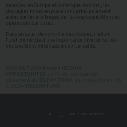
Investies en Europe et Amérique du Nord, les
stratégies mises en place sont principalement
axées sur les arbitrages de fusions/acquisitions et
opérations sur titres.
Dans un souci de contrôle des risques, Helium
Fund bénéficie d’une importante diversification
des positions détenues en portefeuille.
AVIS DE FUSION e
ntre
HELIUM
OPPORTUNITES
, un Fonds commun de
HELIUM FUND
placement et
, un compartiment de
HELIUM FUND
la SICAV
3
1 an
5 ans
10 ans
Lancement
ans