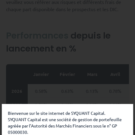
veuillez vous référer aux risques et différents frais de
chaque part disponible dans le prospectus et les DIC.
Performances
depuis le
lancement en %
Janvier
Février
Mars
Avril
2026
0.58%
0.63%
0.13%
0.78%
0
2025
0.73%
0.63%
0.35%
0.28%
0
Bienvenue sur le site internet de SYQUANT Capital.
2024
-0.31%
0.31%
0.39%
0.39%
0
SYQUANT Capital est une société de gestion de portefeuille
agréée par l’Autorité des Marchés Financiers sous le n° GP
05000030.
2023