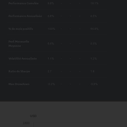
Performance Cumulée
6.8%
-
-
-
18.1%
Performance Annualisée
6.8%
-
-
-
6.5%
% de mois positifs
100%
-
-
-
96.9%
Perf. Mensuelle
0.6%
-
-
-
0.5%
Moyenne
Volatilité Annualisée
1.1%
-
-
-
1.2%
Ratio de Sharpe
2.7
-
-
-
1.8
Max Drawdown
-0.2%
-
-
-
-0.9%
USD
1800