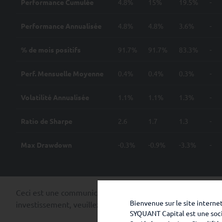
Performance Cumulée
4.8%
15%
19.5%
-
Performance Annualisée
4.8%
4.8%
3.6%
-
% de mois positifs
91.7%
91.7%
83.3%
-
Perf. Mensuelle Moyenne
0.4%
0.4%
0.3%
-
Volatilité Annualisée
1.1%
1.1%
1.3%
-
Ratio de Sharpe
2.6
1.7
1.3
-
Max Drawdown
-0.3%
-0.9%
-3.3%
-
Ceci est une communication marketing. Les performances p
Bienvenue sur le site intern
investissement, veuillez vous référer aux risques et différ
SYQUANT Capital est une socié