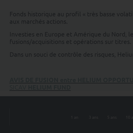
Fonds historique au profil « très basse vola
aux marchés actions.
Investies en Europe et Amérique du Nord, le
fusions/acquisitions et opérations sur titres.
Dans un souci de contrôle des risques, Heli
AVIS DE FUSION e
ntre
HELIUM OPPORTU
SICAV
HELIUM FUND
1 an
3 ans
5 ans
10 