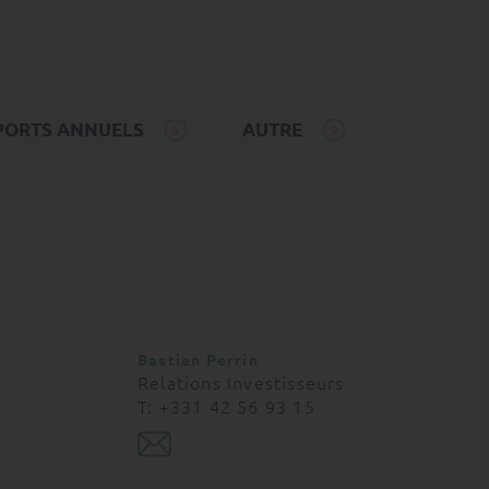
omination et
PORTS ANNUELS
AUTRE
nt ou partiellement
ication transparente et
oir pour la
 distribution des
Bastien Perrin
dans le cadre de la
Relations Investisseurs
t aux investisseurs
T: +331 42 56 93 15
V ;