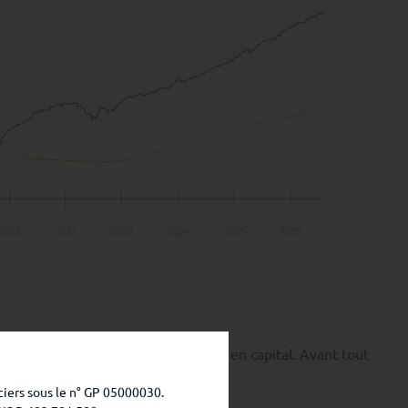
2021
2022
2023
2024
2025
2026
ement présente un risque de perte en capital. Avant tout
C.
ciers sous le n° GP 05000030.