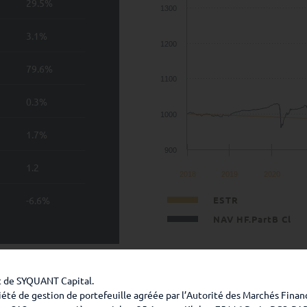
29.5%
1300
3.1%
1200
79.6%
1100
0.3%
1000
1.7%
900
1.2
2018
2019
2020
-6.6%
ESTR
NAV HF.PartB Cl
assées ne préjugent pas des performances futures. L’investiss
et de SYQUANT Capital.
ents frais de chaque part disponible dans le prospectus et les DI
té de gestion de portefeuille agréée par l’Autorité des Marchés Finan