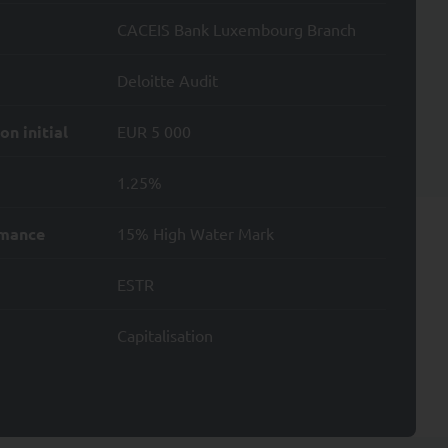
CACEIS Bank Luxembourg Branch
des achats et des ventes
ès du Représentant en
Deloitte Audit
ue «
www.fundinfo.com
n initial
EUR 5 000
clusion des
dinfo.com
». Les prix
1.25%
res de commercialisation
rmance
15% High Water Mark
 la Suisse.
ESTR
Capitalisation
 d'argent,