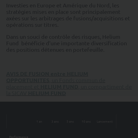
Investies en Europe et Amérique du Nord, les
stratégies mises en place sont principalement
axées sur les arbitrages de fusions/acquisitions et
opérations sur titres.
Dans un souci de contrôle des risques, Helium
Fund bénéficie d’une importante diversification
des positions détenues en portefeuille.
AVIS DE FUSION e
ntre
HELIUM
OPPORTUNITES
, un Fonds commun de
HELIUM FUND
placement et
, un compartiment de
HELIUM FUND
la SICAV
1 an
3 ans
5 ans
10 ans
Lancement
Performance