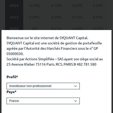
2024
-0.44%
0.18%
0.28%
0.26%
2023
0.68%
0.24%
0.16%
0.44%
2022
0%
0.21%
-0.69%
-0.51%
Bienvenue sur le site internet de SYQUANT Capital.
2021
0.44%
0.53%
0.5%
0.61%
SYQUANT Capital est une société de gestion de portefeuille
agréée par l’Autorité des Marchés Financiers sous le n° GP
2020
0.36%
-0.26%
-5.38%
3.03%
05000030.
Société par Actions Simplifiée – SAS ayant son siège social au
2019
0.62%
0.37%
0.17%
0.26%
25 Avenue Kleber 75116 Paris. RCS. PARIS B 482 781 580
2018
0.45%
-0.14%
-0.57%
-0.15%
Profil*
2017
0.06%
-0.04%
0.21%
0.42%
Pays*
2016
0.79%
0.42%
0.53%
0.21%
2015