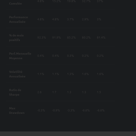
4.8%
15.2%
19.8%
32.7%
37%
Cumulée
Performance
4.8%
4.8%
3.7%
2.9%
3%
Annualisée
% de mois
92.3%
91.9%
85.2%
80.2%
81.4%
positifs
Perf. Mensuelle
0.4%
0.4%
0.3%
0.2%
0.2%
Moyenne
Volatilité
1.1%
1.1%
1.3%
1.6%
1.6%
Annualisée
Ratio de
2.6
1.7
1.3
1.3
1.5
Sharpe
Max
-0.3%
-0.9%
-3.3%
-6.6%
-6.6%
Drawdown