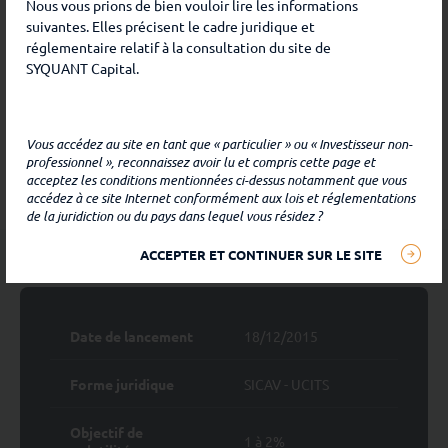
Nous vous prions de bien vouloir lire les informations
suivantes. Elles précisent le cadre juridique et
Ceci est une communication marketing. Les
réglementaire relatif à la consultation du site de
performances passées ne préjugent pas des
SYQUANT Capital.
performances futures. L’investissement présente un
SYQUANT Capital décline toute responsabilité en ce qui
risque de perte en capital. Avant tout investissement,
concerne toute utilisation qui pourrait être faite de ces
veuillez vous référer aux risques et différents frais de
Vous accédez au site en tant que « particulier » ou « Investisseur non-
informations et des conséquences qui pourraient en
chaque part disponible dans le prospectus et les DIC.
professionnel », reconnaissez avoir lu et compris cette page et
découler.
acceptez les conditions mentionnées ci-dessus notamment que vous
accédez à ce site Internet conformément aux lois et réglementations
Les produits présentés sur ce site peuvent faire l’objet
de la juridiction ou du pays dans lequel vous résidez ?
de restrictions à l’égard de certaines personnes ou de
Éléments
d'informations
certains pays et ne peuvent être souscrits que dans les
ACCEPTER ET CONTINUER SUR LE SITE
juridictions pour lesquelles leur commercialisation et
leur promotion sont autorisées.
Ce site a uniquement pour objet de fournir des
Date de lancement
18/12/2015
informations sur SYQUANT Capital et ses produits
autorisés à la commercialisation. Aucune information
Forme juridique
SICAV - UCITS
contenue sur ce site ne constitue une offre d’achat ou
de vente d’un instrument financier, ni un conseil en
Objectif de
investissement de la part de SYQUANT Capital.
1 à 2%