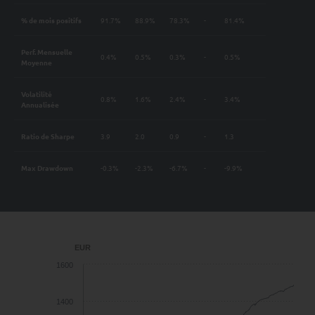
% de mois positifs
91.7%
88.9%
78.3%
-
81.4%
Perf. Mensuelle
0.4%
0.5%
0.3%
-
0.5%
Moyenne
Volatilité
0.8%
1.6%
2.4%
-
3.4%
Annualisée
Ratio de Sharpe
3.9
2.0
0.9
-
1.3
Max Drawdown
-0.3%
-2.3%
-6.7%
-
-9.9%
EUR
1600
1400