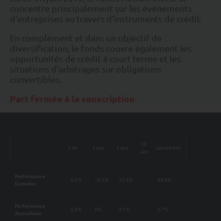
concentre principalement sur les événements
d’entreprises au travers d’instruments de crédit.
En complément et dans un objectif de
diversification, le fonds couvre également les
opportunités de crédit à court terme et les
situations d’arbitrages sur obligations
convertibles.
Part fermée à la souscription
10
1 an
3 ans
5 ans
Lancement
ans
Performance
5.2%
19.2%
22.5%
-
48.8%
Cumulée
Performance
5.2%
6%
4.1%
-
5.7%
Annualisée