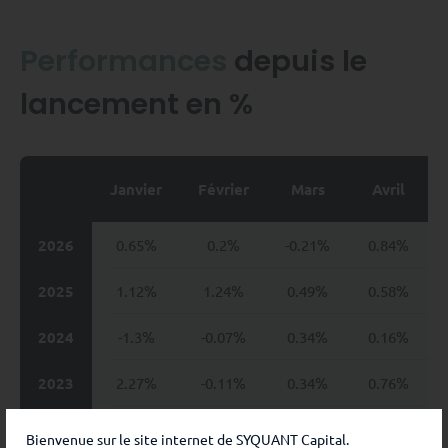
Performances
depuis le
lancement en %
Janvier
Février
Mars
Avril
2026
0.65%
0.2%
-0.21%
0.84%
2025
1.12%
1.24%
0.49%
0.58%
2024
-1.3%
-0.07%
0.34%
0.16%
2023
2.27%
-0.11%
0.34%
0.76%
2022
-0.28%
0.36%
-0.49%
-0.52%
Bienvenue sur le site internet de SYQUANT Capital.