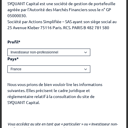
SYQUANT Capital est une société de gestion de portefeuille
2021
1.67%
1.76%
0.83%
1.14%
agréée par l’Autorité des Marchés Financiers sous le n° GP
05000030.
2020
0.86%
-0.09%
-8.36%
2.71%
Société par Actions Simplifiée – SAS ayant son siège social au
25 Avenue Kleber 75116 Paris. RCS. PARIS B 482 781 580
2019
Profil*
Ceci est une communication marketing. Les
performances passées ne préjugent pas des
Pays*
performances futures. L’investissement présente un
risque de perte en capital. Avant tout investissement,
veuillez vous référer aux risques et différents frais de
chaque part disponible dans le prospectus et les DIC.
Nous vous prions de bien vouloir lire les informations
suivantes. Elles précisent le cadre juridique et
réglementaire relatif à la consultation du site de
SYQUANT Capital.
Éléments
d'informations
SYQUANT Capital décline toute responsabilité en ce qui
concerne toute utilisation qui pourrait être faite de ces
Vous accédez au site en tant que « particulier » ou « Investisseur non-
informations et des conséquences qui pourraient en