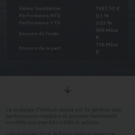
1487.52
Valeur liquidative
€
0.1
%
Performance MTD
3.03
%
Performance YTD
409
Mios
Encours du fonds
€
176
Mios
Encours de la part
€
La stratégie d’Helium Invest est de générer une
performance régulière et positive faiblement
corrélée aux marchés crédit et actions.
Lancé en juin 2019, le fonds Helium Invest se